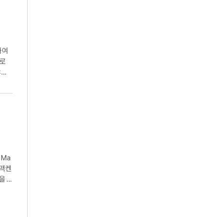
하여
으로
鮮耶
 Ma
 맥켄
을 교