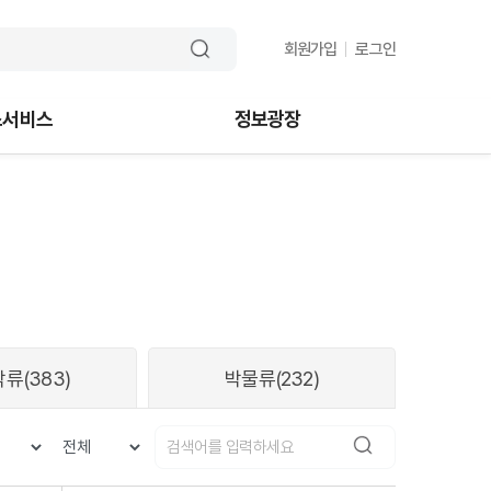
회원가입
로그인
스서비스
정보광장
각류
(383)
박물류
(232)