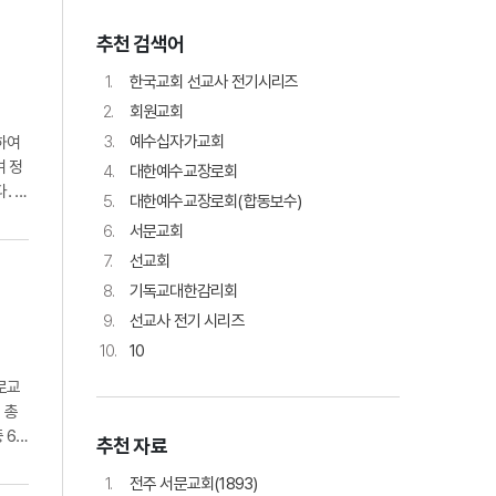
추천 검색어
1.
한국교회 선교사 전기시리즈
2.
회원교회
3.
예수십자가교회
하여
여 정
4.
대한예수교장로회
. 수
5.
대한예수교장로회(합동보수)
6.
서문교회
7.
선교회
8.
기독교대한감리회
9.
선교사 전기 시리즈
10.
10
로교
 총
62.
추천 자료
1.
전주 서문교회(1893)