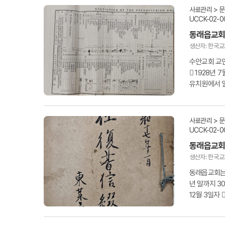
사료관리 > 
UCCK-02-0
동래읍교회
생산자: 한국
수안교회 교인
󰡕 1928
유치원에서 
로 시무하던..
사료관리 > 
UCCK-02-0
동래읍교회
생산자: 한국
동래읍교회는 
년 말까지 3
12월 3일자
학도가 삼십여.