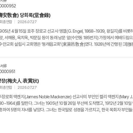
문서류
0000952
壽安敎會) 당회록(堂會錄)
교회총연합
2026.07.27
05년 4월 15일 호주 장로교 선교사 엥겔(G. Engel, 1868~1939, 왕길지)를 비롯
양, 서해용, 옥치욱, 박문길 등이 동래 남문 앞(수안동 185번지) 가정에서 예배드림
수안교회 설립시 교회명은 ‘동래읍교회’(東萊邑敎會)였다. 1928년에 간행된 󰡔朝
󰡕는...
문서류
0000951
상장(梅夫人 表賞狀)
교회총연합
2026.07.27
로회 맥켄지(James Noble Mackenzie) 선교사의 부인인 켈리 맥켄지(Mary J.
1880~1964)를 말한다. 그녀는 1905년 10월 26일 부산에 도착했고, 1912년 2월 10일
혼하여 5명의 자녀를 낳았다. 그녀는 한국말로 성경을 가르치고, 한국 목회자 부인들
아 복지와...