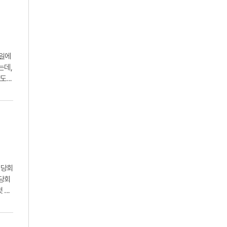
0일에
는데,
성도들
 당회
 당회
첫 제