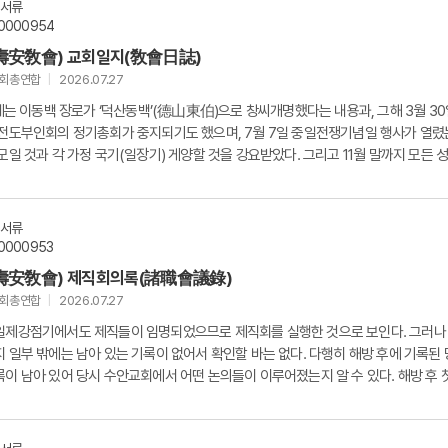
문서류
0000954
壽安敎會) 교회일지(敎會日誌)
교회총연합
2026.07.27
월에는 이동백 장로가 ‘덕산동백’(德山東伯)으로 창씨개명했다는 내용과, 그해 3월 3
전도부인회의 정기총회가 중지되기도 했으며, 7월 7일 중일전쟁기념일 행사가 열렸
모일 것과 각 가정 국기(일장기) 게양할 것을 강요받았다. 그리고 11월 말까지 모든 
문서류
0000953
壽安敎會) 제직회의록(諸職會議錄)
교회총연합
2026.07.27
일제강점기에서도 제직들이 임명되었으므로 제직회를 실행한 것으로 보인다. 그러나
 일부 밖에는 남아 있는 기록이 없어서 확인할 바는 없다. 다행히 해방 후에 기록된
이 남아 있어 당시 수안교회에서 어떤 논의들이 이루어졌는지 알 수 있다. 해방 후 
.