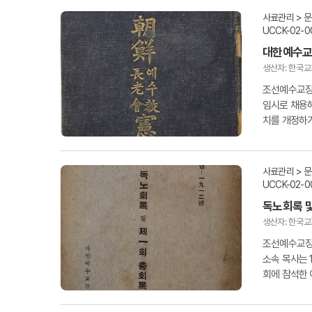
사료관리 > 
UCCK-02-0
대한예수교
생산자: 한국
조선예수교장
임시로 채용해
치를 개정하기
년간의 연구..
사료관리 > 
UCCK-02-0
독노회록 및
생산자: 한국
조선예수교장로
소속 목사는 1
회에 참석한 이
6%가 총회에.