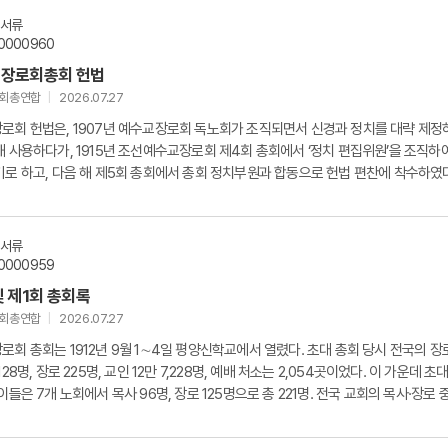
문서류
0000960
장로회총회 헌법
교회총연합
2026.07.27
로회 헌법은, 1907년 예수교장로회 독노회가 조직되면서 신경과 정치를 대략 제정
 사용하다가, 1915년 조선예수교장로회 제4회 총회에서 ‘정치 편집위원’을 조직하
로 하고, 다음 해 제5회 총회에서 총회 정치부원과 합동으로 헌법 편찬에 착수하였다
.
문서류
0000959
 제1회 총회록
교회총연합
2026.07.27
회 총회는 1912년 9월 1∼4일 평양신학교에서 열렸다. 초대 총회 당시 전국의 장
28명, 장로 225명, 교인 12만 7,228명, 예배 처소는 2,054곳이었다. 이 가운데 초대
들은 7개 노회에서 목사 96명, 장로 125명으로 총 221명. 전국 교회의 목사·장로 중 
..