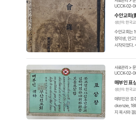
사료관리 > 
UCCK-02-0
수안교회(
생산자: 한국
수안교회는 19
정덕생, 안고
시작되었다. 
蘇教長老會史記
사료관리 > 
UCCK-02-0
매부인 표
생산자: 한국
매부인은 호주장
ckenzie, 
지 목사와 결
육하였으며, 유