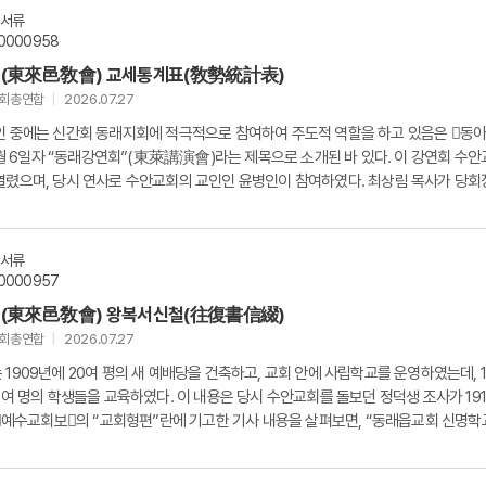
문서류
0000958
(東來邑敎會) 교세통계표(敎勢統計表)
교회총연합
2026.07.27
 중에는 신간회 동래지회에 적극적으로 참여하여 주도적 역할을 하고 있음은 󰡔동
년 7월 6일자 “동래강연회”(東萊講演會)라는 제목으로 소개된 바 있다. 이 강연회 수
열렸으며, 당시 연사로 수안교회의 교인인 윤병인이 참여하였다. 최상림 목사가 당회
.
문서류
0000957
(東來邑敎會) 왕복서신철(往復書信綴)
교회총연합
2026.07.27
1909년에 20여 평의 새 예배당을 건축하고, 교회 안에 사립학교를 운영하였는데, 1
0여 명의 학생들을 교육하였다. 이 내용은 당시 수안교회를 돌보던 정덕생 조사가 19
 󰡔예수교회보󰡕의 “교회형편”란에 기고한 기사 내용을 살펴보면, “동래읍교회 신명
..