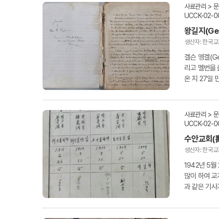
사료관리 > 
UCCK-02-0
왕길지(Gel
생산자: 한국
겔슨 엥겔(Ge
리고 멜번을 
온 지 27일
개월 후인 190
사료관리 > 
UCCK-02-0
수안교회(
생산자: 한국
1942년 5
많이 하여 교
과 같은 기사
의 부인으로, 그