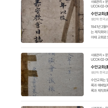
사료관리 > 
UCCK-02-0
수안교회(
생산자: 한국
1941년 2
는 제직회와 
이때 교회로 
에게...
사료관리 > 
UCCK-02-0
수안교회(
생산자: 한국
수안교회는 
록과 예배일지
록과 제직회록
직회 기록은..