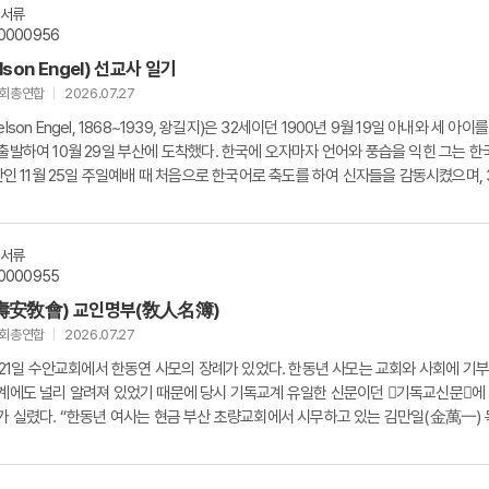
문서류
0000956
son Engel) 선교사 일기
교회총연합
2026.07.27
lson Engel, 1868~1939, 왕길지)은 32세이던 1900년 9월 19일 아내와 세 아이를
출발하여 10월 29일 부산에 도착했다. 한국에 오자마자 언어와 풍습을 익힌 그는 한
 만인 11월 25일 주일예배 때 처음으로 한국어로 축도를 하여 신자들을 감동시켰으며, 
1년...
문서류
0000955
壽安敎會) 교인명부(敎人名簿)
교회총연합
2026.07.27
월 21일 수안교회에서 한동연 사모의 장례가 있었다. 한동년 사모는 교회와 사회에 기
계에도 널리 알려져 있었기 때문에 당시 기독교계 유일한 신문이던 󰡔기독교신문󰡕에
가 실렸다. “한동년 여사는 현금 부산 초량교회에서 시무하고 있는 김만일(金萬一)
...