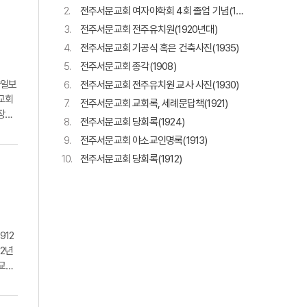
2.
전주서문교회 여자야학회 4회 졸업 기념(1926)
3.
전주서문교회 전주유치원(1920년대)
4.
전주서문교회 기공식 혹은 건축사진(1935)
5.
전주서문교회 종각(1908)
아일보
6.
전주서문교회 전주유치원 교사 사진(1930)
안교회
7.
전주서문교회 교회록, 세례문답책(1921)
장으
8.
전주서문교회 당회록(1924)
9.
전주서문교회 야소교인명록(1913)
10.
전주서문교회 당회록(1912)
912
12년
학교는