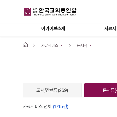
아카이브소개
사료서
사료서비스
문서류
도서/간행류
(269)
문서류
(
사료서비스 전체
(1715건)